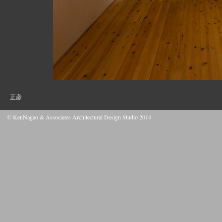
撮影
正彦
© KenNagao & Associates Architectural Design Studio 2014