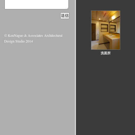
© KenNagao & Associates Architectural
Design Studio 2014
洗面所