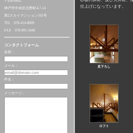
〒650-0002
仕上げになっています。
神戸市中央区北野町4-7-14
第2スカイマンション101号
TEL 078-414-8009
FAX 078-891-5440
コンタクトフォーム
名前：
メール：
見下ろし
件名：
メッセージ：
ロフト