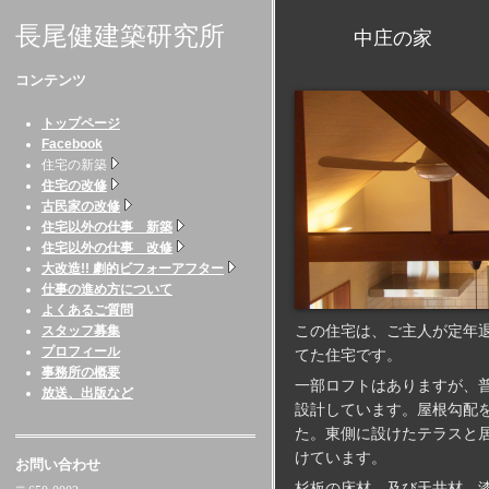
長尾健建築研究所
中庄の家 （岡
コンテンツ
トップページ
Facebook
住宅の新築
住宅の改修
古民家の改修
住宅以外の仕事 新築
住宅以外の仕事 改修
大改造!! 劇的ビフォーアフター
仕事の進め方について
よくあるご質問
この住宅は、ご主人が定年
スタッフ募集
プロフィール
てた住宅です。
事務所の概要
一部ロフトはありますが、
放送、出版など
設計しています。屋根勾配
た。東側に設けたテラスと
けています。
お問い合わせ
杉板の床材、及び天井材、