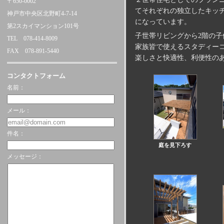
〒650-0002
てそれぞれの独立したキッ
神戸市中央区北野町4-7-14
になっています。
第2スカイマンション101号
子世帯リビングから2階の
TEL 078-414-8009
家族皆で使えるスタディー
FAX 078-891-5440
楽しさと快適性、利便性の
コンタクトフォーム
名前：
メール：
件名：
庭を見下ろす
メッセージ：