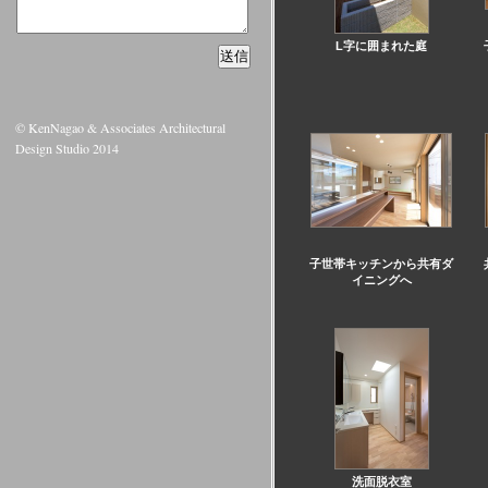
L字に囲まれた庭
© KenNagao & Associates Architectural
Design Studio 2014
子世帯キッチンから共有ダ
イニングへ
洗面脱衣室