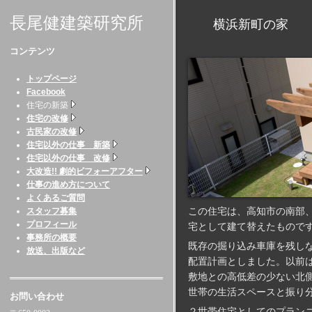
長尾健建築研究所
横浜新町の家 （高
コンテンツ
トップページ
Facebook
住宅の新築
住宅の改修
古民家の改修
住宅以外の仕事 新築
住宅以外の仕事 改修
大改造!! 劇的ビフォーアフター
仕事の進め方について
よくあるご質問
この住宅は、高知市の南部
スタッフ募集
プロフィール
宅として建て替えたもので
事務所の概要
既存の掘り込み車庫を残し
放送、出版など
配置計画としました。以前
敷地との高低差の少ない北
世帯の生活スペースと振り
お問い合わせ
２世帯住宅としてのプラン