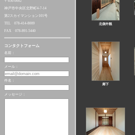
〒650-0002
神戸市中央区北野町4-7-14
第2スカイマンション101号
TEL 078-414-8009
北側外観
FAX 078-891-5440
コンタクトフォーム
名前：
メール：
件名：
廊下
メッセージ：