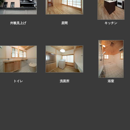
外観見上げ
居間
キッチン
トイレ
洗面所
浴室