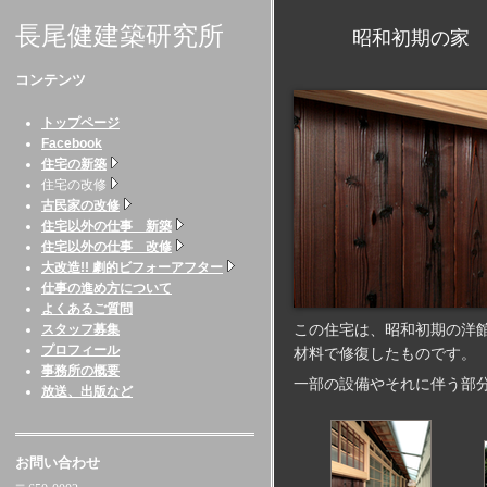
長尾健建築研究所
昭和初期の家 （
コンテンツ
トップページ
Facebook
住宅の新築
住宅の改修
古民家の改修
住宅以外の仕事 新築
住宅以外の仕事 改修
大改造!! 劇的ビフォーアフター
仕事の進め方について
よくあるご質問
この住宅は、昭和初期の洋
スタッフ募集
プロフィール
材料で修復したものです。
事務所の概要
一部の設備やそれに伴う部
放送、出版など
お問い合わせ