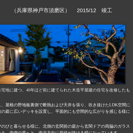
庫県神戸市須磨区） 2015/12 竣工
住宅地に建つ、40年ほど前に建てられた木造平屋建の住宅を改修
したも
し、屋根の野地板裏側で断熱および天井を張り、吹き抜けたLDK空間に
前の庭に広いデッキを設置し、平面的にも空間的な広がりを感じる様に
びのびと暮らせる様に、北側の玄関前の庭から玄関ドアの両脇のガラス
ッキ、南側の庭へと、南北方向に視線が抜ける様になっています。