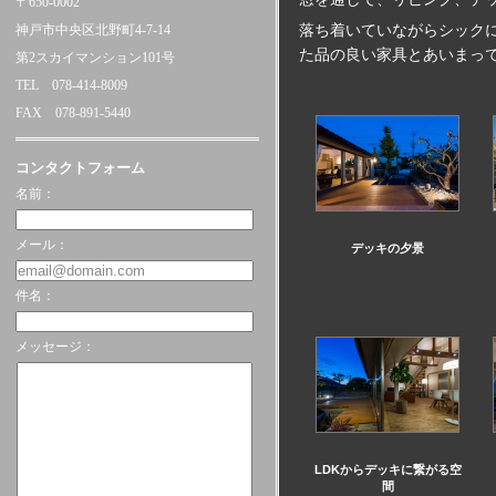
〒650-0002
神戸市中央区北野町4-7-14
落ち着いていながらシック
た品の良い家具とあいまっ
第2スカイマンション101号
TEL 078-414-8009
FAX 078-891-5440
コンタクトフォーム
名前：
メール：
デッキの夕景
件名：
メッセージ：
LDKからデッキに繋がる空
間