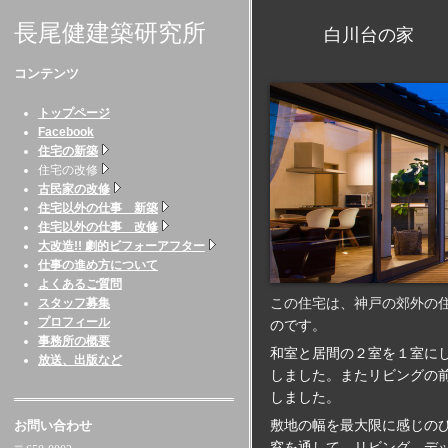
長尾健建築研究所
白川台の家 （兵
コンテンツ
トップページ
Facebook
住宅の新築
住宅の改修
古民家の改修
住宅以外の仕事 新築
住宅以外の仕事 改修
大改造!! 劇的ビフォーアフター
仕事の進め方について
よくあるご質問
この住宅は
、神戸の郊外の
スタッフ募集
プロフィール
のです。
事務所の概要
和室と居間の２室を１室に
放送、出版など
しました。またリビングの
しました。
お問い合わせ
敷地の幅を最大限に感じの
窓を通して、リビング、デ