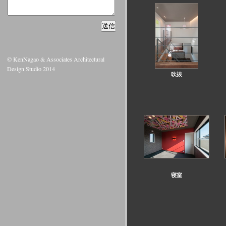
© KenNagao & Associates Architectural
Design Studio 2014
吹抜
寝室