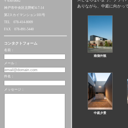
〒650-0002
ありながら、中庭に向かっ
神戸市中央区北野町4-7-14
第2スカイマンション101号
TEL 078-414-8009
FAX 078-891-5440
コンタクトフォーム
名前：
南側外観
メール：
件名：
メッセージ：
中庭夕景