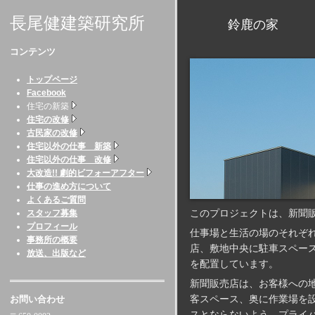
長尾健建築研究所
鈴鹿の家 （三重
コンテンツ
トップページ
Facebook
住宅の新築
住宅の改修
古民家の改修
住宅以外の仕事 新築
住宅以外の仕事 改修
大改造!! 劇的ビフォーアフター
仕事の進め方について
よくあるご質問
このプロジェクトは、新聞
スタッフ募集
プロフィール
仕事場と生活の場のそれぞ
事務所の概要
店、敷地中央に駐車スペー
放送、出版など
を配置しています。
新聞販売店は、お客様への
お問い合わせ
客スペース、奥に作業場を
スとならないよう、プライ