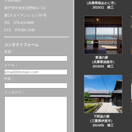
〒650-0002
（兵庫県南あわじ市）
2015/11 竣工
神戸市中央区北野町4-7-14
第2スカイマンション101号
TEL 078-414-8009
FAX 078-891-5440
コンタクトフォーム
名前：
東浦の家
（兵庫県淡路市）
メール：
2015/03 竣工
件名：
メッセージ：
下阿波の家
（三重県伊賀市）
2014/05 竣工