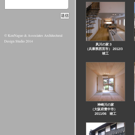
© KenNagao & Associates Architectural
Design Studio 2014
夙川の家３
（兵庫県西宮市） 2012/3
竣工
神崎川の家
（大阪府豊中市）
2011/06 竣工