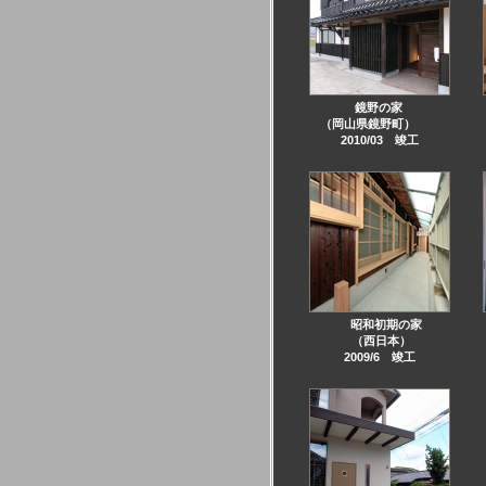
鏡野の家
（岡山県鏡野町）
2010/03 竣工
昭和初期の家
（西日本）
2009/6 竣工