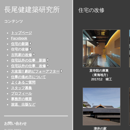
長尾健建築研究所
住宅の改修
コンテンツ
トップページ
Facebook
住宅の新築
住宅の改修
古民家の改修
住宅以外の仕事 新築
住宅以外の仕事 改修
某寺院の庫裏
大改造!! 劇的ビフォーアフター
（東海地方）
仕事の進め方について
2017/12 竣工
よくあるご質問
スタッフ募集
プロフィール
事務所の概要
放送、出版など
お問い合わせ
津井の家