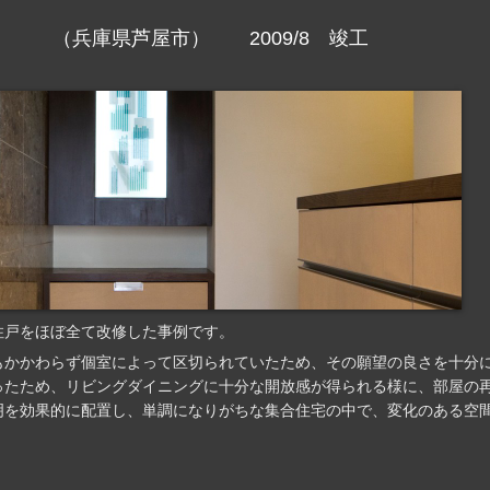
庫県芦屋市） 2009/8 竣工
住戸をほぼ全て改修した事例です。
もかかわらず個室によって区切られていたため、その願望の良さを十分
ったため、リビングダイニングに十分な開放感が得られる様に、部屋の
明を効果的に配置し、単調になりがちな集合住宅の中で、変化のある空