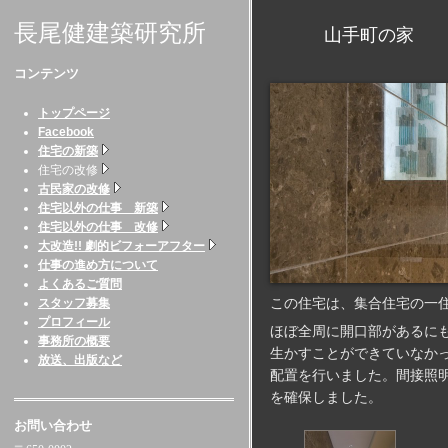
長尾健建築研究所
山手町の家 （兵
コンテンツ
トップページ
Facebook
住宅の新築
住宅の改修
古民家の改修
住宅以外の仕事 新築
住宅以外の仕事 改修
大改造!! 劇的ビフォーアフター
仕事の進め方について
よくあるご質問
この住宅は、集合住宅の一
スタッフ募集
プロフィール
ほぼ全周に開口部があるに
事務所の概要
生かすことができていなか
放送、出版など
配置を行いました。間接照
を確保しました。
お問い合わせ