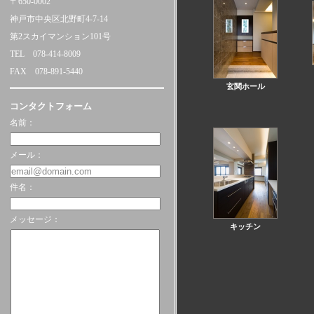
〒650-0002
神戸市中央区北野町4-7-14
第2スカイマンション101号
TEL 078-414-8009
FAX 078-891-5440
玄関ホール
コンタクトフォーム
名前：
メール：
件名：
メッセージ：
キッチン