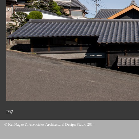
撮影
正彦
© KenNagao & Associates Architectural Design Studio 2014